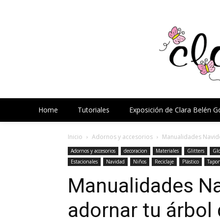
Home
Tutoriales
Exposición de Clara Belén 
Inicio
Adornos y accesorios
Manualidades Navide
Adornos y accesorios
decoracion
Materiales
Glitters
Gl
Estacionales
Navidad
Niños
Reciclaje
Plástico
Tapo
Manualidades N
adornar tu árbol