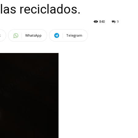
las reciclados.
840
9
t
WhatsApp
Telegram