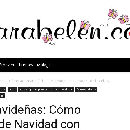
Gómez en Churriana, Málaga
ñas: Cómo adornar tu árbol de Navidad con tapones de botellas...
obos
idea
ideas rápidas para decoración navideña
Manualidades
nes
avideñas: Cómo
 de Navidad con