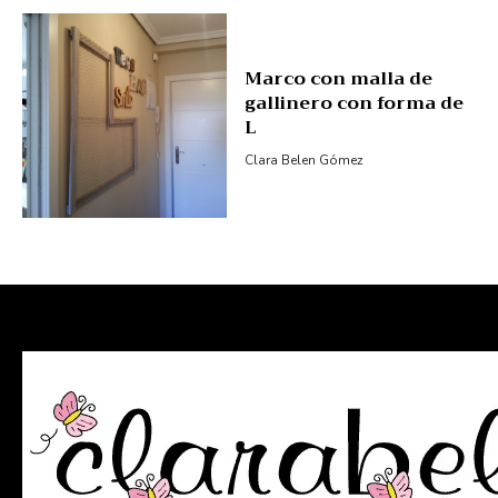
Marco con malla de
gallinero con forma de
L
Clara Belen Gómez