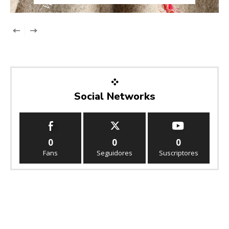
Social Networks
0
0
0
Fans
Seguidores
Suscriptores