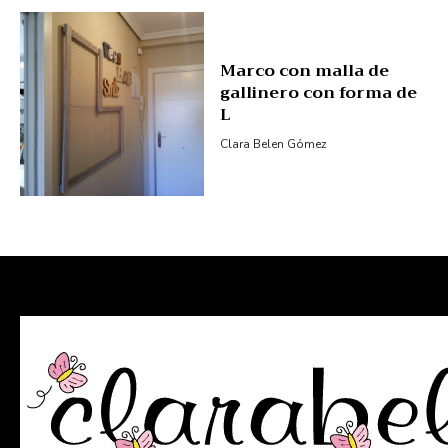
Marco con malla de
gallinero con forma de
L
Clara Belen Gómez