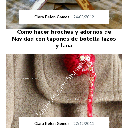
Clara Belen Gómez
-
24/03/2012
Como hacer broches y adornos de
Navidad con tapones de botella lazos
y lana
Clara Belen Gómez
-
22/12/2011