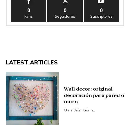
0
0
0
Fans
Seguidores
Suscriptores
LATEST ARTICLES
Wall decor: original
decoración para pared o
muro
Clara Belen Gómez