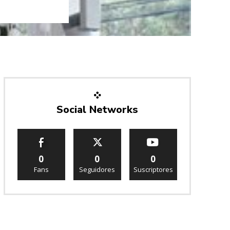
Social Networks
0
0
0
Fans
Seguidores
Suscriptores