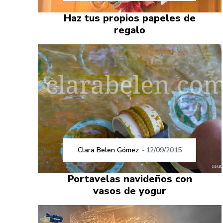
Haz tus propios papeles de
regalo
Clara Belen Gómez
-
12/09/2015
Portavelas navideños con
vasos de yogur