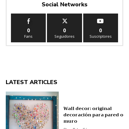
Social Networks
0
0
0
Fans
Seguidores
Suscriptores
LATEST ARTICLES
Wall decor: original
decoración para pared o
muro