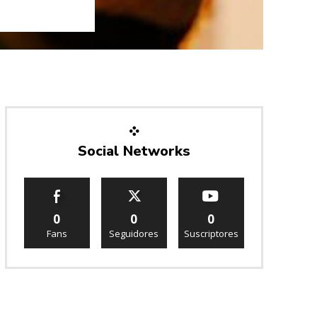
Social Networks
0
0
0
Fans
Seguidores
Suscriptores