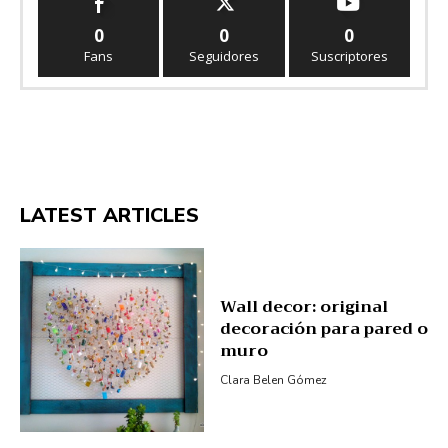
0
0
0
Fans
Seguidores
Suscriptores
LATEST ARTICLES
Wall decor: original
decoración para pared o
muro
Clara Belen Gómez