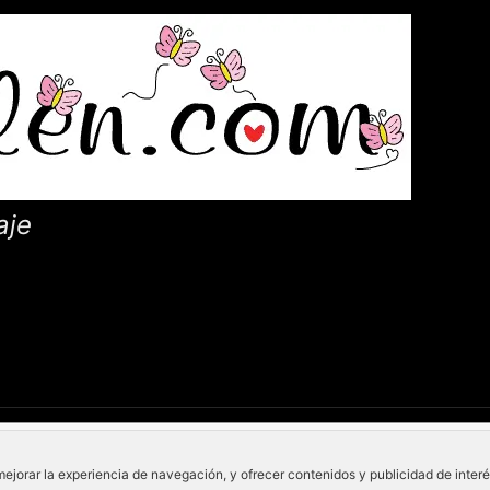
aje
mejorar la experiencia de navegación, y ofrecer contenidos y publicidad de inter