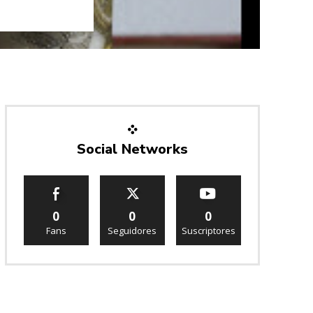
Social Networks
0
0
0
Fans
Seguidores
Suscriptores