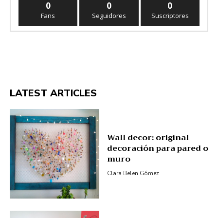
0
0
0
Fans
Seguidores
Suscriptores
LATEST ARTICLES
Wall decor: original
decoración para pared o
muro
Clara Belen Gómez