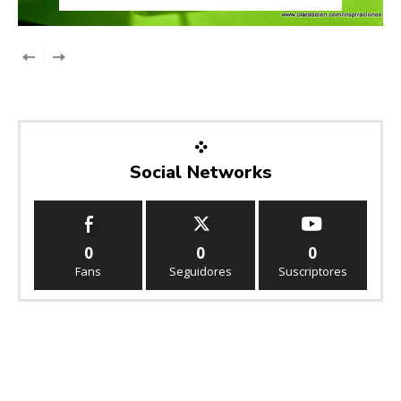
Social Networks
0
0
0
Fans
Seguidores
Suscriptores