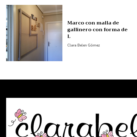
Marco con malla de
gallinero con forma de
L
Clara Belen Gómez