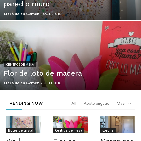
pared o muro
Clara Belen Gómez
-
09/12/2016
CENTROS DE MESA
Flor de loto de madera
Clara Belen Gómez
-
26/11/2016
TRENDING NOW
All
Abatelenguas
Más
Botes de cristal
Centros de mesa
corona