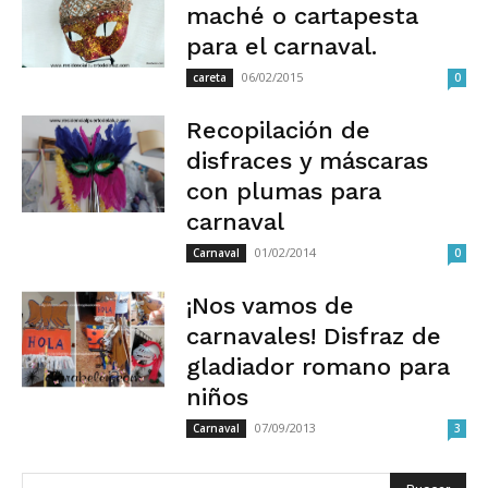
maché o cartapesta
para el carnaval.
06/02/2015
careta
0
Recopilación de
disfraces y máscaras
con plumas para
carnaval
01/02/2014
Carnaval
0
¡Nos vamos de
carnavales! Disfraz de
gladiador romano para
niños
07/09/2013
Carnaval
3