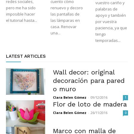
redes sociales,
cuento cómo
vuestro cariño y
pero me ha sido
renuevo y decoro
palabras de
imposible hacer
las pantallas de
apoyo y también
el tutorial hasta...
las lámparas en
por vuestra
casa. Renovar
paciencia, ya que
una...
tengo
temporadas...
LATEST ARTICLES
Wall decor: original
decoración para pared
o muro
Clara Belen Gómez
-
09/12/2016
1
Flor de loto de madera
Clara Belen Gómez
-
26/11/2016
0
Marco con malla de