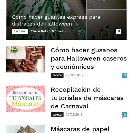
Cómo hacer guantes express para
disfraces de Halloween
Clara Belen Gómez
-
29/10/2015
Carnaval
0
Cómo hacer gusanos
para Halloween caseros
y económicos
27/10/2015
careta
0
Recopilación de
tutoriales de máscaras
de Carnaval
09/02/2015
careta
0
Máscaras de papel