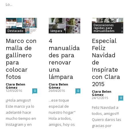
Lo...
Decoraciones
rápidas para
Destacado
lámpara
manualidades
Marco con
4
Especial
malla de
manualida
Feliz
gallinero
des para
Navidad
para
renovar
de
colocar
una
Inspírate
fotos
lámpara
con Clara
2015
Clara Belen
Clara Belen
Gómez
-
Gómez
-
12/05/2016
26/04/2016
0
0
Clara Belen
Gómez
-
24/12/2015
0
¡¡Hola amigos!!
...ese toque
Este marco ya lo
especial de
Feliz Navidad a
adelanté hace
nuestro hogar"
todos, amigos!!!
mucho tiempo en
Hola a todos,
Quiero daros las
Instagram y en
amigos, hoy os
gracias por