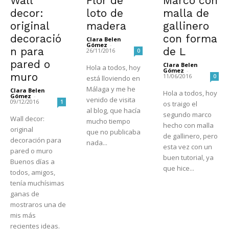
Wall
Flor de
Marco con
decor:
loto de
malla de
original
madera
gallinero
decoració
con forma
Clara Belen
Gómez
-
n para
de L
26/11/2016
0
pared o
Clara Belen
Hola a todos, hoy
Gómez
-
muro
11/06/2016
0
está lloviendo en
Málaga y me he
Clara Belen
Hola a todos, hoy
Gómez
-
venido de visita
09/12/2016
1
os traigo el
al blog, que hacía
segundo marco
Wall decor:
mucho tiempo
hecho con malla
original
que no publicaba
de gallinero, pero
decoración para
nada...
esta vez con un
pared o muro
buen tutorial, ya
Buenos días a
que hice...
todos, amigos,
tenía muchísimas
ganas de
mostraros una de
mis más
recientes ideas.