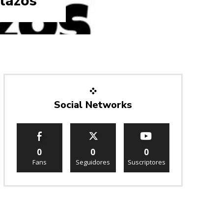
 lazos
Social Networks
0
0
0
Fans
Seguidores
Suscriptores