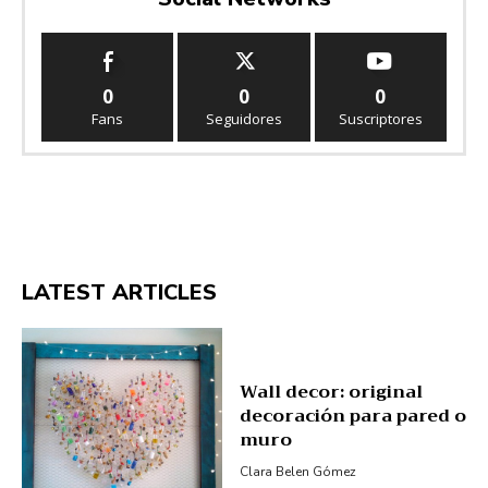
0
0
0
Fans
Seguidores
Suscriptores
LATEST ARTICLES
Wall decor: original
decoración para pared o
muro
Clara Belen Gómez