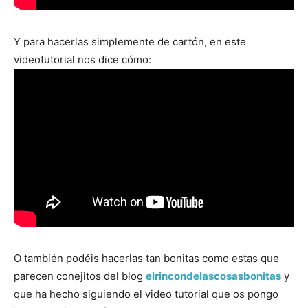
Y para hacerlas simplemente de cartón, en este
videotutorial nos dice cómo:
O también podéis hacerlas tan bonitas como estas que
parecen conejitos del blog
elrincondelascosasbonitas
y
que ha hecho siguiendo el video tutorial que os pongo