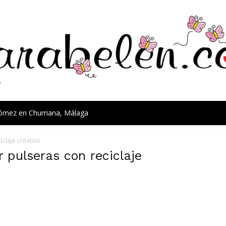
Gómez en Churriana, Málaga
claje creativo
 pulseras con reciclaje