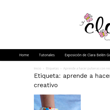
Home
Tutoriales
Exposición de Clara Belén 
Inicio
Etiquetas
Aprende a hacer pulseras con reci
Etiqueta: aprende a hacer
creativo