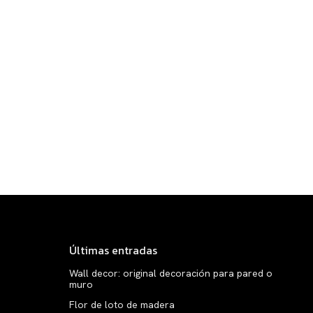
Últimas entradas
Wall decor: original decoración para pared o
muro
Flor de loto de madera