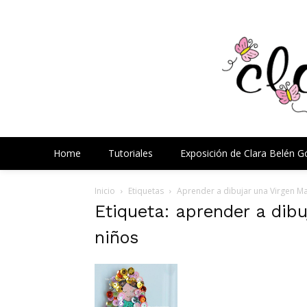
Home
Tutoriales
Exposición de Clara Belén 
Inicio
Etiquetas
Aprender a dibujar una Virgen Ma
Etiqueta: aprender a dibu
niños