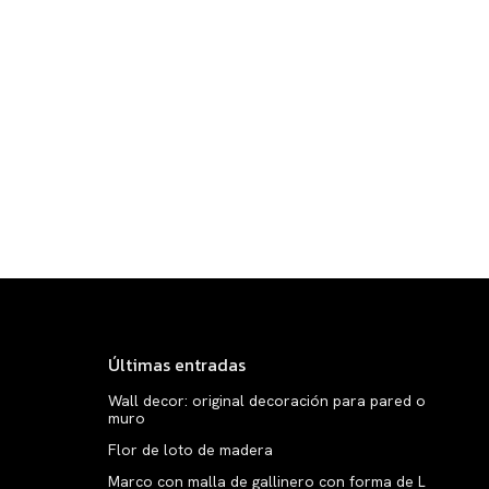
Últimas entradas
Wall decor: original decoración para pared o
muro
Flor de loto de madera
Marco con malla de gallinero con forma de L