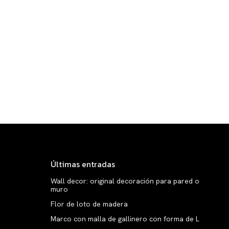
Últimas entradas
Wall decor: original decoración para pared o
muro
Flor de loto de madera
Marco con malla de gallinero con forma de L