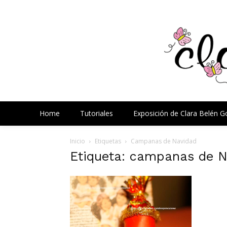
Home
Tutoriales
Exposición de Clara Belén 
Inicio
Etiquetas
Campanas de Navidad
Etiqueta: campanas de 