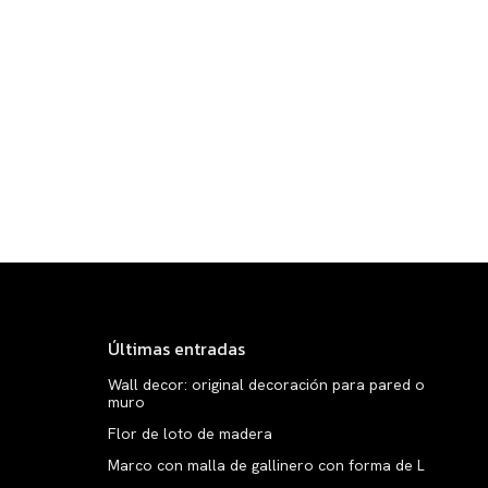
Últimas entradas
Wall decor: original decoración para pared o
muro
Flor de loto de madera
Marco con malla de gallinero con forma de L