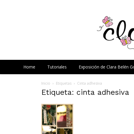
Home
Tutoriales
Exposición de Clara Belén 
Inicio
Etiquetas
Cinta adhesiva
Etiqueta: cinta adhesiva