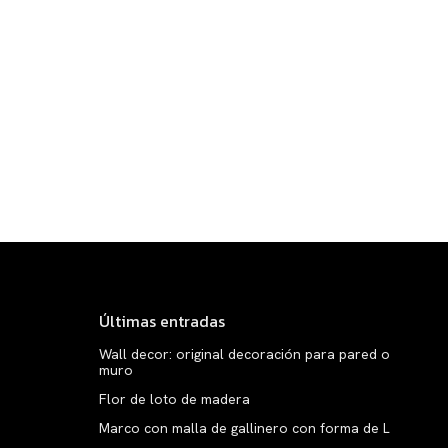
Últimas entradas
Wall decor: original decoración para pared o
muro
Flor de loto de madera
Marco con malla de gallinero con forma de L