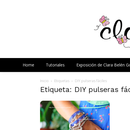
Home
Tutoriales
Exposición de Clara Belén 
Inicio
Etiquetas
DIY pulseras fáciles
Etiqueta: DIY pulseras fá