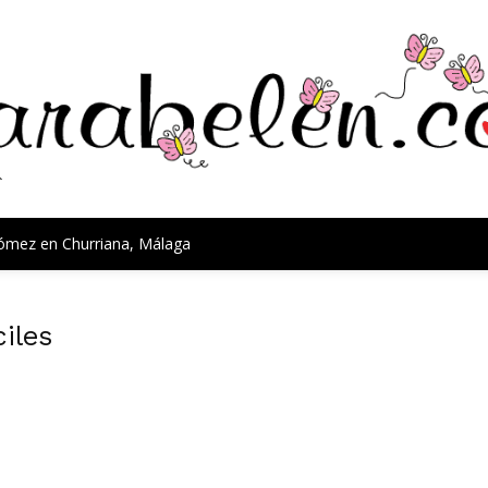
Gómez en Churriana, Málaga
ciles