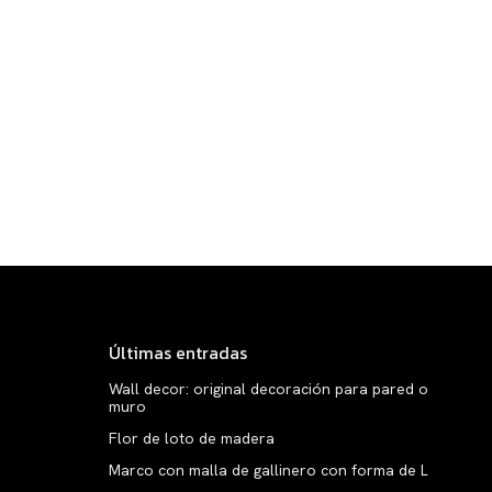
Últimas entradas
Wall decor: original decoración para pared o
muro
Flor de loto de madera
Marco con malla de gallinero con forma de L