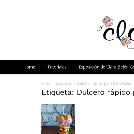
Home
Tutoriales
Exposición de Clara Belén 
Inicio
Etiquetas
Dulcero rápido para Halloween
Etiqueta: Dulcero rápido