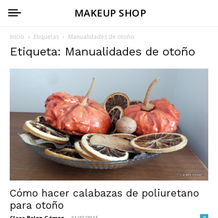
MAKEUP SHOP
Inicio
Etiquetas
Manualidades de otoño
Etiqueta: Manualidades de otoño
Cómo hacer calabazas de poliuretano
para otoño
Clara Belen Gómez
-
31/10/2015
0