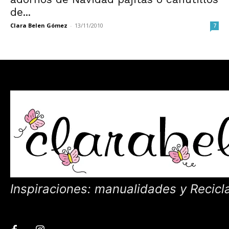
de...
Clara Belen Gómez
-
13/11/2010
7
Inspiraciones: manualidades y Recicl