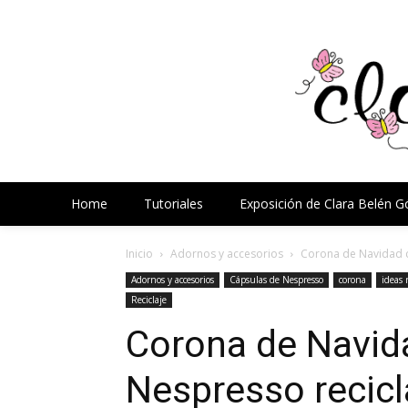
Home
Tutoriales
Exposición de Clara Belén 
Inicio
Adornos y accesorios
Corona de Navidad 
Adornos y accesorios
Cápsulas de Nespresso
corona
ideas 
Reciclaje
Corona de Navid
Nespresso recic