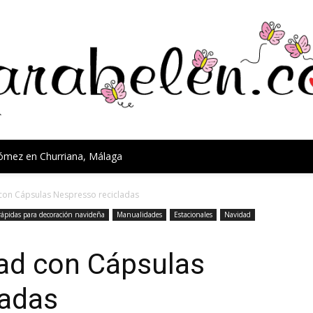
Gómez en Churriana, Málaga
con Cápsulas Nespresso recicladas
rápidas para decoración navideña
Manualidades
Estacionales
Navidad
ad con Cápsulas
ladas