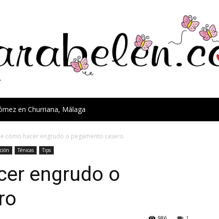
Gómez en Churriana, Málaga
de cómo hacer engrudo o pegamento casero
ción
Ténicas
Tips
cer engrudo o
ro
986
1