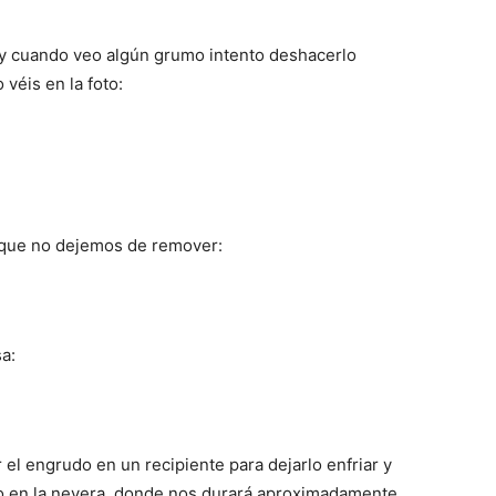
 y cuando veo algún grumo intento deshacerlo
 véis en la foto:
y que no dejemos de remover:
a:
 el engrudo en un recipiente para dejarlo enfriar y
lo en la nevera, donde nos durará aproximadamente