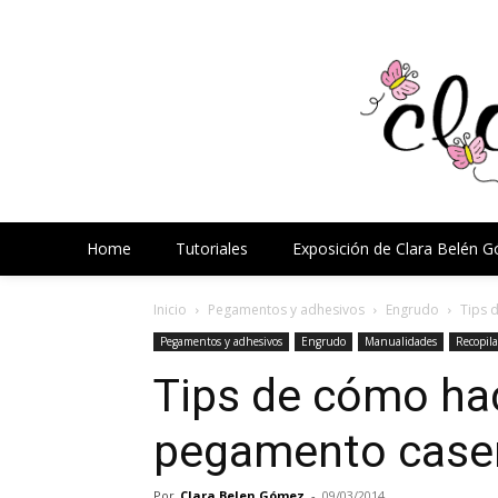
Home
Tutoriales
Exposición de Clara Belén 
Inicio
Pegamentos y adhesivos
Engrudo
Tips 
Pegamentos y adhesivos
Engrudo
Manualidades
Recopila
Tips de cómo ha
pegamento case
Por
Clara Belen Gómez
-
09/03/2014