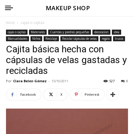
MAKEUP SHOP
Inicio
cajas o cajitas
cajas o cajitas
Materiales
Cuentas y piedras pequeñas
decoracion
idea
Manualidades
Niños
Reciclaje
Reciclar cápsulas de velas
regalo
trucos
Cajita básica hecha con
cápsulas de velas gastadas y
recicladas
Por
Clara Belen Gómez
-
15/10/2011
527
0
Facebook
X
Pinterest