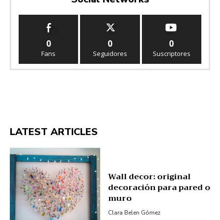
0
0
0
Fans
Seguidores
Suscriptores
LATEST ARTICLES
Wall decor: original
decoración para pared o
muro
Clara Belen Gómez