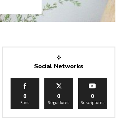
Social Networks
0
0
0
Fans
Seguidores
Suscriptores