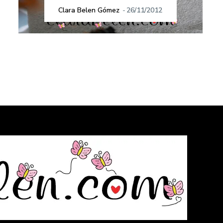
Clara Belen Gómez
-
26/11/2012