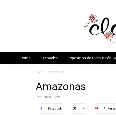
Home
Tutoriales
Exposición de Clara Belén 
Inicio
Amazonas
Amazonas
Por
-
07/09/2019
Facebook
X
Pinteres