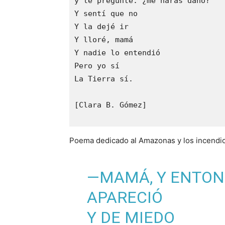
y le pregunté: ¿me harás daño? 
Y sentí que no 
Y la dejé ir 
Y lloré, mamá 
Y nadie lo entendió 
Pero yo sí 
La Tierra sí.
[Clara B. Gómez]
Poema dedicado al Amazonas y los incendio
—MAMÁ, Y ENTON
APARECIÓ
Y DE MIEDO