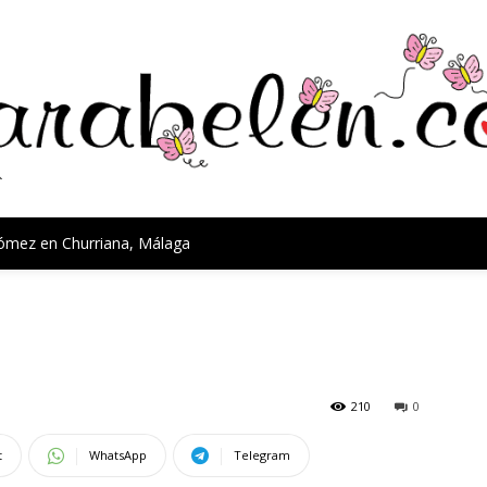
Gómez en Churriana, Málaga
210
0
t
WhatsApp
Telegram