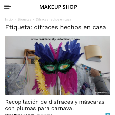
MAKEUP SHOP
Inicio
Etiquetas
Difraces hechos en casa
Etiqueta: difraces hechos en casa
Recopilación de disfraces y máscaras
con plumas para carnaval
Clara Belen Gómez
-
01/02/2014
0