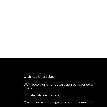
Últimas entradas
Wall decor: original decoración para pared o
muro
Flor de loto de madera
Marco con malla de gallinero con forma de L