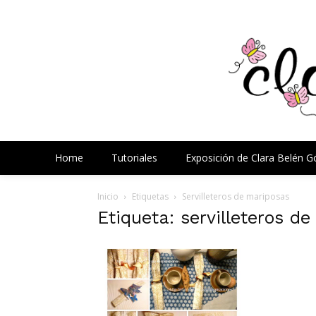
Home
Tutoriales
Exposición de Clara Belén 
Inicio
Etiquetas
Servilleteros de mariposas
Etiqueta: servilleteros d