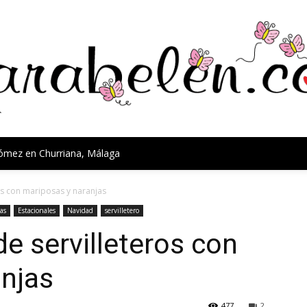
Gómez en Churriana, Málaga
os con mariposas y naranjas
as
Estacionales
Navidad
servilletero
e servilleteros con
anjas
477
2