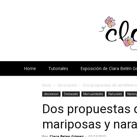
Home
Tutoriales
Exposición de Clara Belén 
Inicio
decoracion
Dos propuestas de servilleter
decoracion
Destacado
Manualidades
Naturales
Naranj
Dos propuestas d
mariposas y nar
Por
Clara Belen Gómez
-
02/12/2013