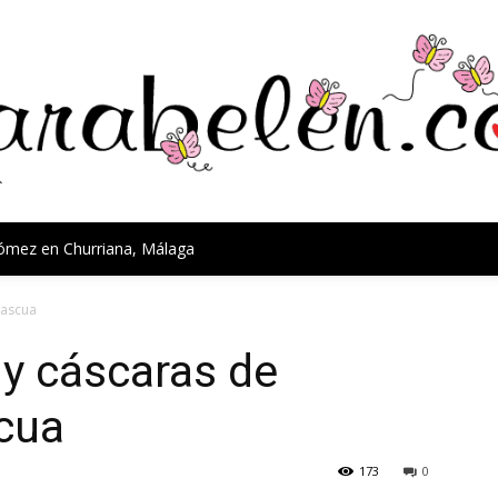
Gómez en Churriana, Málaga
Pascua
 y cáscaras de
cua
173
0