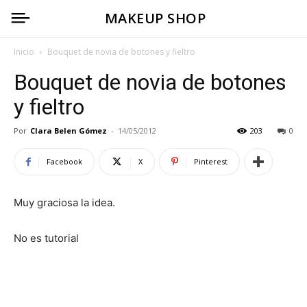
MAKEUP SHOP
Inicio
Bouquet de novia de botones y fieltro
Bouquet de novia de botones
y fieltro
Por
Clara Belen Gómez
-
14/05/2012
203
0
Facebook
X
Pinterest
Muy graciosa la idea.
No es tutorial