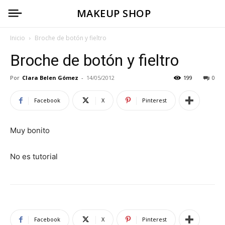
MAKEUP SHOP
Inicio
Broche de botón y fieltro
Broche de botón y fieltro
Por
Clara Belen Gómez
-
14/05/2012
199
0
Facebook
X
Pinterest
Muy bonito
No es tutorial
Facebook
X
Pinterest