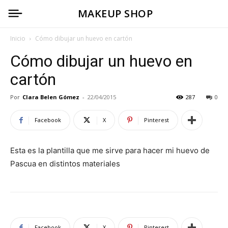
MAKEUP SHOP
Inicio
Cómo dibujar un huevo en cartón
Cómo dibujar un huevo en
cartón
Por
Clara Belen Gómez
-
22/04/2015
287
0
Facebook
X
Pinterest
Esta es la plantilla que me sirve para hacer mi huevo de
Pascua en distintos materiales
Facebook
X
Pinterest