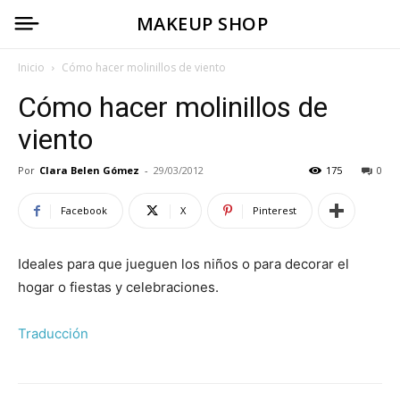
MAKEUP SHOP
Inicio
Cómo hacer molinillos de viento
Cómo hacer molinillos de
viento
Por
Clara Belen Gómez
-
29/03/2012
175
0
Facebook
X
Pinterest
Ideales para que jueguen los niños o para decorar el
hogar o fiestas y celebraciones.
Traducción