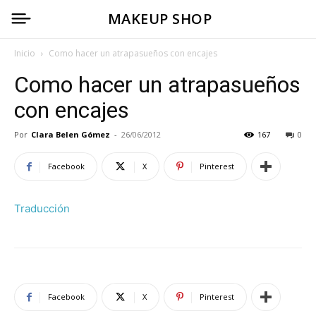
MAKEUP SHOP
Inicio
Como hacer un atrapasueños con encajes
Como hacer un atrapasueños
con encajes
Por
Clara Belen Gómez
-
26/06/2012
167
0
Facebook
X
Pinterest
Traducción
Facebook
X
Pinterest