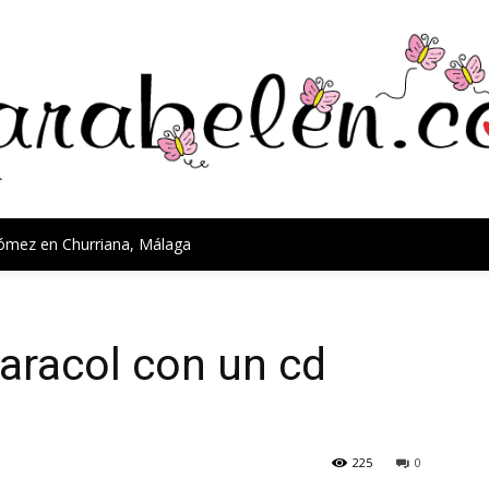
Gómez en Churriana, Málaga
aracol con un cd
225
0