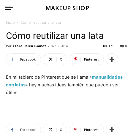
MAKEUP SHOP
Inicio
Cómo reutilizar una lata
Cómo reutilizar una lata
Por
Clara Belen Gómez
-
02/02/2014
171
0
Facebook
X
Pinterest
En mi tablero de Pinterest que se llama «
manualidades
con latas
» hay muchas ideas también que pueden ser
útiles
Facebook
X
Pinterest