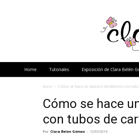
Home
Tutoriales
Exposición de Clara Belén 
Inicio
Cómo se hace un dulcero de Minions con tub
Cómo se hace un
con tubos de ca
Por
Clara Belen Gómez
-
12/03/2014