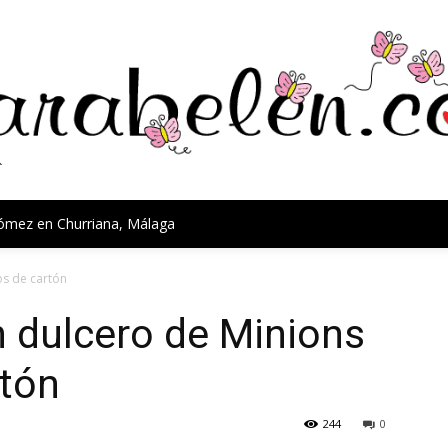
Gómez en Churriana, Málaga
os de cartón
 dulcero de Minions
rtón
244
0