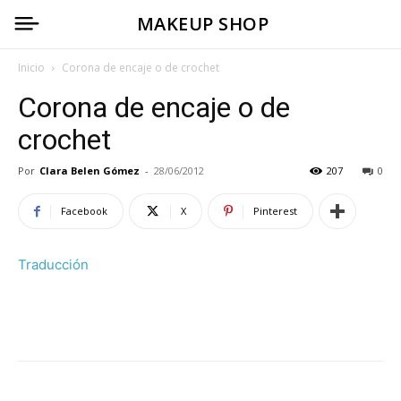
MAKEUP SHOP
Inicio
Corona de encaje o de crochet
Corona de encaje o de
crochet
Por
Clara Belen Gómez
-
28/06/2012
207
0
Facebook
X
Pinterest
Traducción