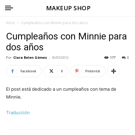
MAKEUP SHOP
Inicio
Cumpleaños con Minnie para dos años
Cumpleaños con Minnie para
dos años
Por
Clara Belen Gómez
-
30/03/2012
177
0
Facebook
X
Pinterest
El post está dedicado a un cumpleaños con tema de
Minnie.
Traducción