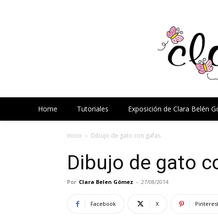
Home
Tutoriales
Exposición de Clara Belén 
Inicio
Dibujo de gato con gafas
Dibujo de gato c
Por
Clara Belen Gómez
-
27/08/2014
Facebook
X
Pinteres