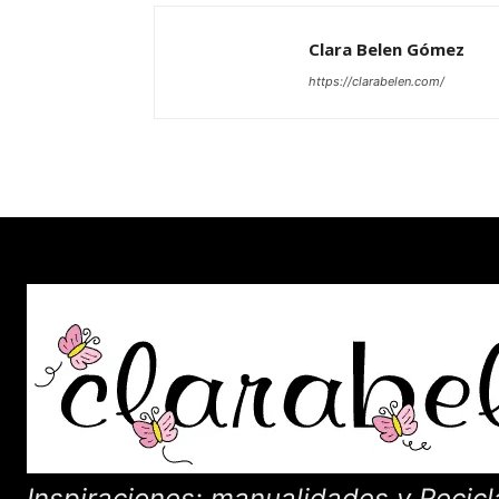
Clara Belen Gómez
https://clarabelen.com/
Inspiraciones: manualidades y Recicl