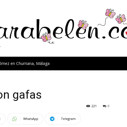
Gómez en Churriana, Málaga
on gafas
221
0
t
WhatsApp
Telegram