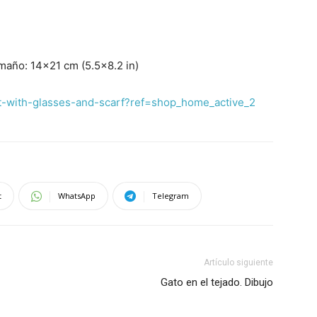
amaño: 14×21 cm (5.5×8.2 in)
at-with-glasses-and-scarf?ref=shop_home_active_2
t
WhatsApp
Telegram
Artículo siguiente
Gato en el tejado. Dibujo