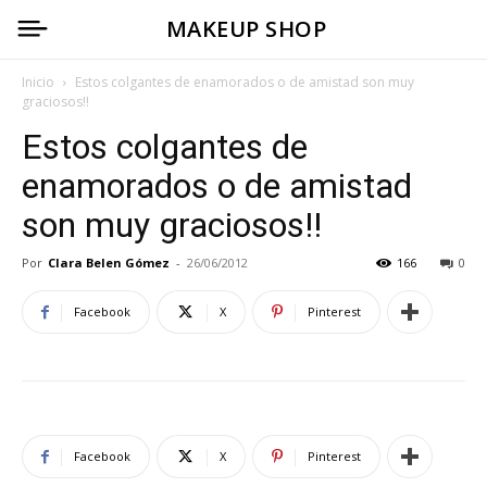
MAKEUP SHOP
Inicio
Estos colgantes de enamorados o de amistad son muy
graciosos!!
Estos colgantes de
enamorados o de amistad
son muy graciosos!!
Por
Clara Belen Gómez
-
26/06/2012
166
0
Facebook
X
Pinterest
Facebook
X
Pinterest