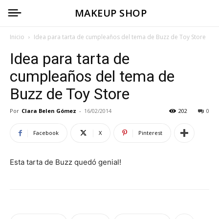
MAKEUP SHOP
Inicio
Idea para tarta de cumpleaños del tema de Buzz de Toy Store
Idea para tarta de
cumpleaños del tema de
Buzz de Toy Store
Por
Clara Belen Gómez
-
16/02/2014
202
0
Facebook
X
Pinterest
Esta tarta de Buzz quedó genial!