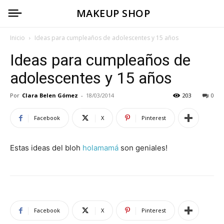
MAKEUP SHOP
Inicio
Ideas para cumpleaños de adolescentes y 15 años
Ideas para cumpleaños de
adolescentes y 15 años
Por
Clara Belen Gómez
-
18/03/2014
203
0
Facebook
X
Pinterest
Estas ideas del bloh
holamamá
son geniales!
Facebook
X
Pinterest