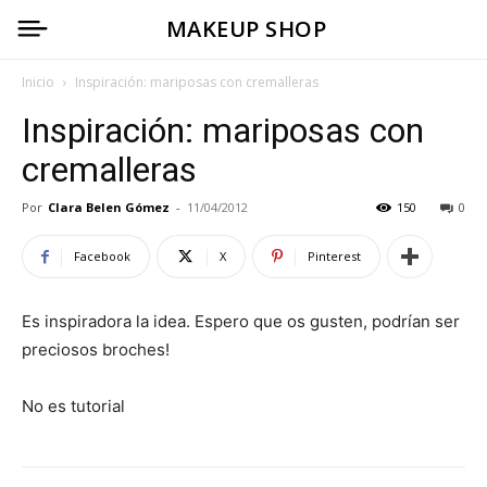
MAKEUP SHOP
Inicio
Inspiración: mariposas con cremalleras
Inspiración: mariposas con
cremalleras
Por
Clara Belen Gómez
-
11/04/2012
150
0
Facebook
X
Pinterest
Es inspiradora la idea. Espero que os gusten, podrían ser
preciosos broches!
No es tutorial