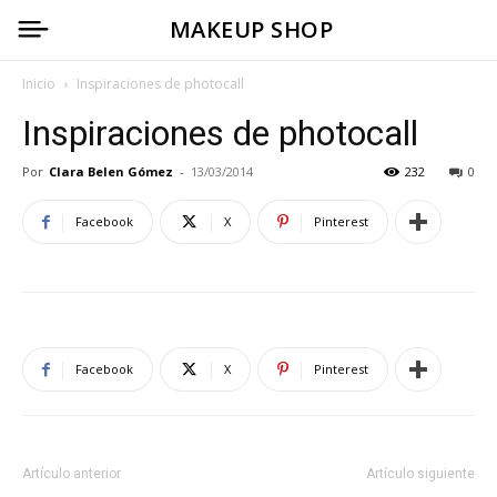
MAKEUP SHOP
Inicio
Inspiraciones de photocall
Inspiraciones de photocall
Por
Clara Belen Gómez
-
13/03/2014
232
0
Facebook
X
Pinterest
Facebook
X
Pinterest
Artículo anterior
Artículo siguiente